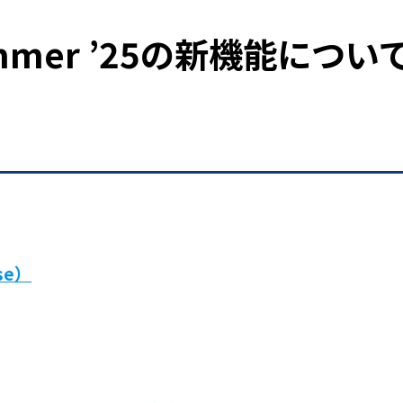
 Summer ’25の新機能につい
se）